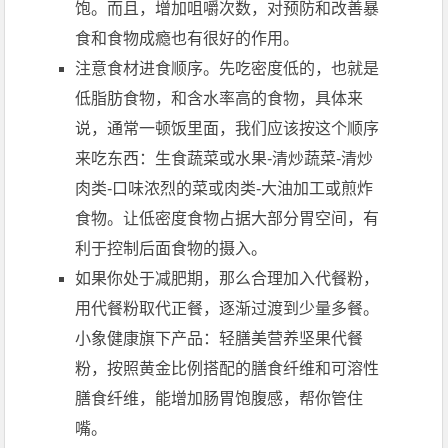
饱。而且，增加咀嚼次数，对预防和改善暴
食和食物成瘾也有很好的作用。
注意食材进食顺序。先吃密度低的，也就是
低脂肪食物，和含水率高的食物，具体来
说，通常一顿饭里面，我们应该按这个顺序
来吃东西：生食蔬菜或水果-清炒蔬菜-清炒
肉类-口味浓烈的菜或肉类-大油加工或煎炸
食物。让低密度食物占据大部分胃空间，有
利于控制后面食物的摄入。
如果你处于减肥期，那么合理加入代餐粉，
用代餐粉取代正餐，逐渐过渡到少量多餐。
小象健康旗下产品：轻膳美营养坚果代餐
粉，按照黄金比例搭配的膳食纤维和可溶性
膳食纤维，能增加肠胃饱腹感，帮你管住
嘴。