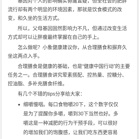
基因对个人的影响确实毋庸置疑，但全社会的肥胖
流行却有两个明显的环境因素，那就是饮食模式的改
变，和久坐的生活方式。
所以，父母基因固然影响力不凡，但通过改变生活
方式却可以让胖瘦最终掌握在自己的手上。
怎么做呢？小象健康建议你，从合理膳食和摒弃久
坐这两点入手。
合理膳食是健康的基础，也是“健康中国行动”的主要
任务之一。合理膳食讲究荤素搭配、控热量、控糖分、
控油脂、多补充膳食纤维。
有几个不错的tips分享给大家：
细嚼慢咽。每口食物嚼20下，这个数字仅仅
是为了提醒你多嚼，嚼到30下当然也好。多
嚼这是一种减肥的行为干预手段，可以很好
的增加我们的饱腹感，让我们吃东西更容易