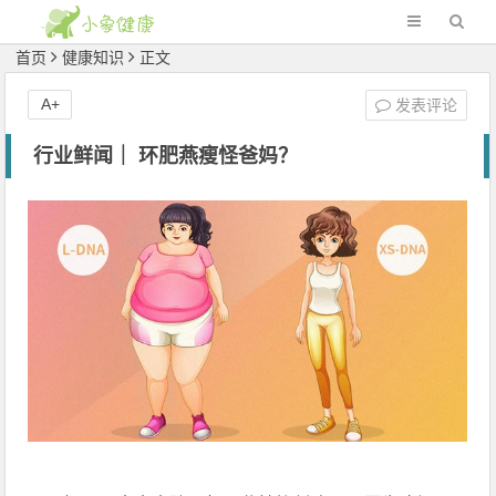
首页
健康知识
正文
A+
发表评论
行业鲜闻｜ 环肥燕瘦怪爸妈？