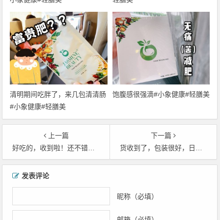
清明期间吃胖了，来几包清清肠
饱腹感很强滴#小象健康#轻膳美
#小象健康#轻膳美
上一篇
下一篇
好吃的，收到啦！还不错，同事力荐的产品，说之前吃过还是挺好的，就买一份吃吃看，自我感觉也好，下次一定再来光顾！
货收到了，包装很好，日期也是新的，都是独立小包装，上班携带很方便…
文
发表评论
章
导
昵称（必填）
航
邮箱（必填）