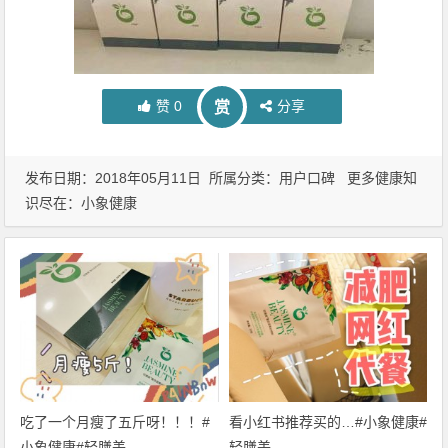
赞
0
分享
赏
发布日期：2018年05月11日 所属分类：
用户口碑
更多健康知
识尽在：
小象健康
吃了一个月瘦了五斤呀！！！#
看小红书推荐买的…#小象健康#
小象健康#轻膳美
轻膳美