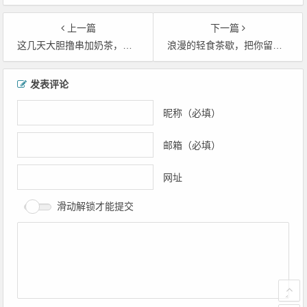
上一篇
下一篇
这几天大胆撸串加奶茶，因为我知道会有！今！天！
浪漫的轻食茶歇，把你留在春日里！
文
发表评论
章
导
昵称（必填）
航
邮箱（必填）
网址
滑动解锁才能提交