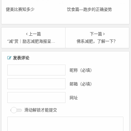
健美比赛知多少
饮食篇—跑步的正确姿势
上一篇
下一篇
“减”赏｜励志减肥海报呈献，自律的人最sexy
佛系减肥，了解一下？
文
发表评论
章
导
昵称（必填）
航
邮箱（必填）
网址
滑动解锁才能提交