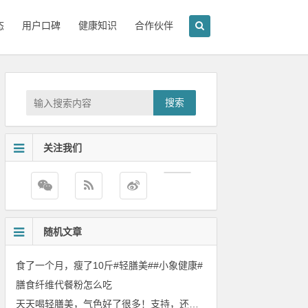
态
用户口碑
健康知识
合作伙伴
搜索
关注我们
随机文章
食了一个月，瘦了10斤#轻膳美##小象健康#
膳食纤维代餐粉怎么吃
天天喝轻膳美，气色好了很多！支持，还会继续回购。