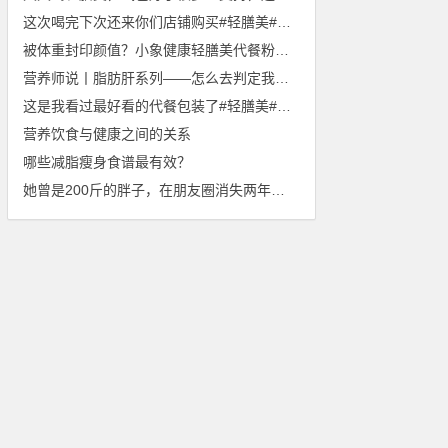
这次喝完下次还来你们店铺购买#轻膳美##小象健康#
被体重封印颜值？小象健康轻膳美代餐粉迎战初夏
营养师说丨脂肪肝系列——怎么去判定我们的肝脏是否“肥胖”
这是我看过最好看的代餐包装了#轻膳美##小象健康#
营养饮食与健康之间的关系
哪些减脂瘦身食谱最有效？
她曾是200斤的胖子，在朋友圈消失两年，开挂瘦身成女神！