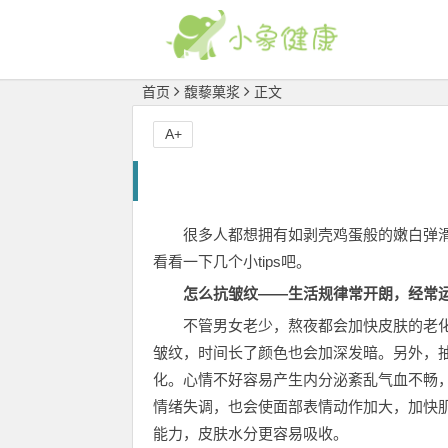
首页
馥藜菓浆
正文
A+
很多人都想拥有如剥壳鸡蛋般的嫩白弹滑
看看一下几个小tips吧。
怎么抗皱纹——生活规律常开朗，经常
不管男女老少，熬夜都会加快皮肤的老
皱纹，时间长了颜色也会加深发暗。另外，
化。心情不好容易产生内分泌紊乱气血不畅
情绪失调，也会使面部表情动作加大，加快
能力，皮肤水分更容易吸收。