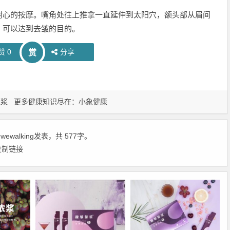
耐心的按摩。嘴角处往上推拿一直延伸到太阳穴，额头部从眉间
，可以达到去皱的目的。
赞
0
分享
赏
菓浆
更多健康知识尽在：
小象健康
由
wewalking
发表，共 577字。
复制链接