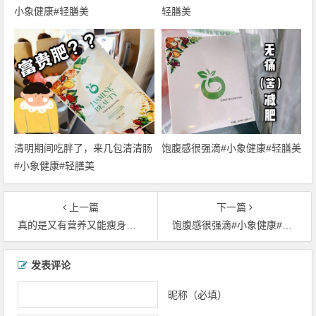
小象健康#轻膳美
轻膳美
清明期间吃胖了，来几包清清肠
饱腹感很强滴#小象健康#轻膳美
#小象健康#轻膳美
上一篇
下一篇
真的是又有营养又能瘦身的好物#小象健康#轻膳美
饱腹感很强滴#小象健康#轻膳美
文
发表评论
章
导
昵称（必填）
航