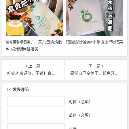
清明期间吃胖了，来几包清清肠
饱腹感很强滴#小象健康#轻膳美
#小象健康#轻膳美
上一篇
下一篇
吃完才来评价，不错！会继续买，家里包里学校里，都备着两包
感觉自己变美了，起色好像也好了很多。#小象健康##轻膳美#
文
发表评论
章
导
昵称（必填）
航
邮箱（必填）
网址