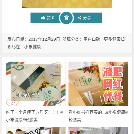
赞
0
分享
赏
发布日期：2017年12月29日 所属分类：
用户口碑
更多健康知
识尽在：
小象健康
吃了一个月瘦了五斤呀！！！#
看小红书推荐买的…#小象健康#
小象健康#轻膳美
轻膳美