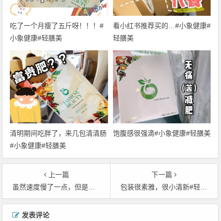
吃了一个月瘦了五斤呀！！！#
看小红书推荐买的…#小象健康#
小象健康#轻膳美
轻膳美
清明期间吃胖了，来几包清清肠
饱腹感很强滴#小象健康#轻膳美
#小象健康#轻膳美
上一篇
下一篇
虽然速度慢了一点，但是很有效，一个月下来了减了9斤#轻膳美##小象健康#
包装很素雅，很小清新#轻膳美##小象健康#
文
发表评论