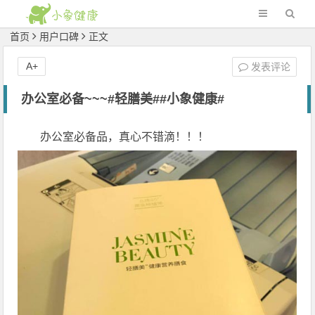
首页
用户口碑
正文
A+
发表评论
办公室必备~~~#轻膳美##小象健康#
办公室必备品，真心不错滴！！！