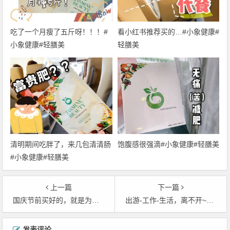
吃了一个月瘦了五斤呀！！！#
看小红书推荐买的…#小象健康#
小象健康#轻膳美
轻膳美
清明期间吃胖了，来几包清清肠
饱腹感很强滴#小象健康#轻膳美
#小象健康#轻膳美
上一篇
下一篇
国庆节前买好的，就是为了国庆节不要让自己吃的太多太胖#纤靓##小象健康#
出游-工作-生活，离不开~~~~#轻膳美##小象健康#
文
发表评论